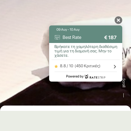
09 Αυγ - 10 Αυγ
€
187
Best Rate
Βρήκατε τη χαμηλότερη διαθέσιμη
τιμή για τη διαμονή σας. Μην το
χάσετε.
8.8 / 10
(
450 Κριτικές
)
Powered by
Scroll
18 τ.μ.
1 δωμάτιο
2 άτομα.
ΤΙΜΉ