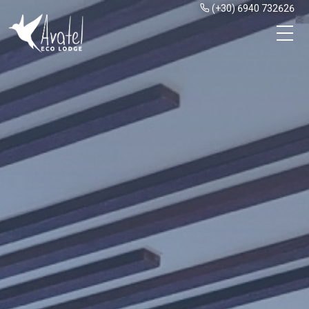
(+30) 6940 732626